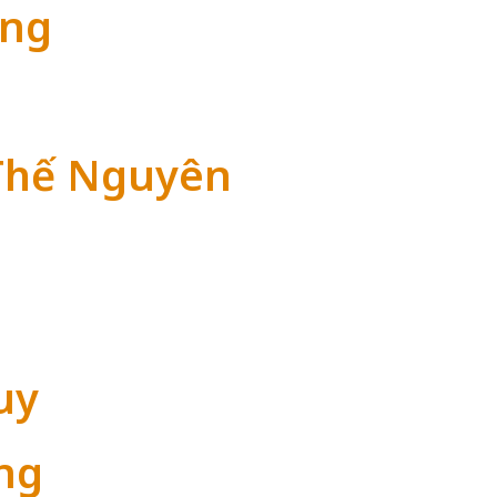
ằng
Thế Nguyên
uy
ng