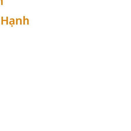
n
 Hạnh
g