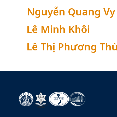
Nguyễn Quang Vy
Lê Minh Khôi
Lê Thị Phương Th