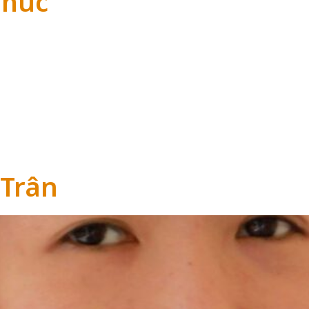
Phúc
Trân