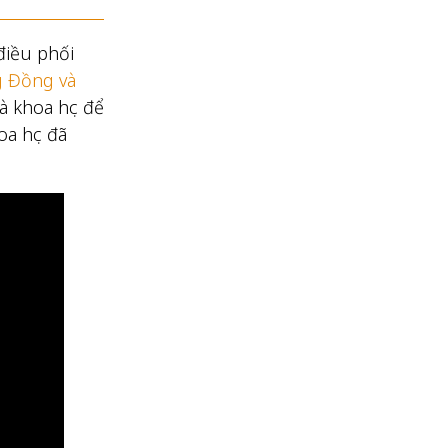
điều phối
g Đồng và
à khoa học để
oa học đã