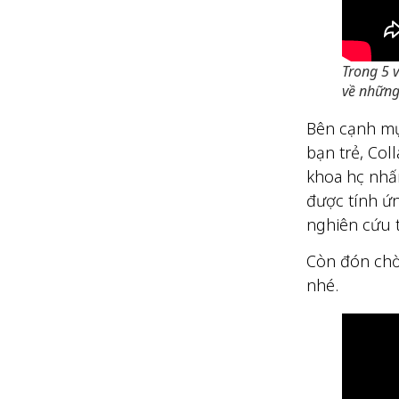
Trong 5 v
về những
Bên cạnh mục
bạn trẻ, Col
khoa học nhấ
được tính ứn
nghiên cứu t
Còn đón chờ
nhé.