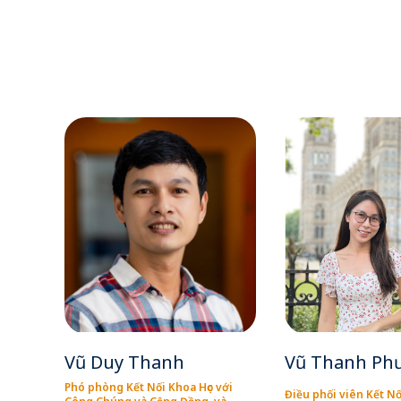
Vũ Duy Thanh
Vũ Thanh Ph
Phó phòng Kết Nối Khoa Học với
Điều phối viên Kết N