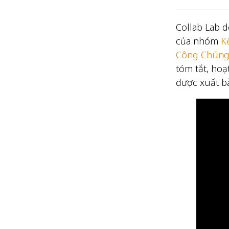
Collab Lab
của nhóm
K
Công Chún
tóm tắt, hoạ
được xuất b