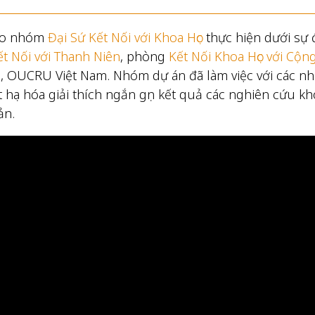
 do nhóm
Đại Sứ Kết Nối với Khoa Học
thực hiện dưới sự 
ết Nối với Thanh Niên
, phòng
Kết Nối Khoa Học với Cộn
g
, OUCRU Việt Nam. Nhóm dự án đã làm việc với các nh
t họa hóa giải thích ngắn gọn kết quả các nghiên cứu kh
ản.