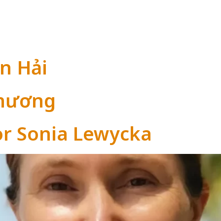
n Hải
Thương
or Sonia Lewycka