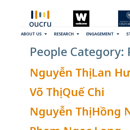
ABOUT US
RESEARCH
ENGAGEMENT
S
People Category:
Nguyễn Thị Lan H
Võ Thị Quế Chi
Nguyễn Thị Hồng 