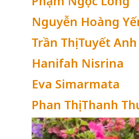
Phạm Ngọc Long
Nguyễn Hoàng Yế
Trần Thị Tuyết Anh
Hanifah Nisrina
Eva Simarmata
Phan Thị Thanh Th