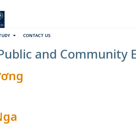
TUDY
CONTACT US
Public and Community
ương
Nga